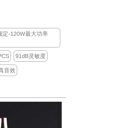
W额定-120W最大功率
PCS
91dB灵敏度
真音效