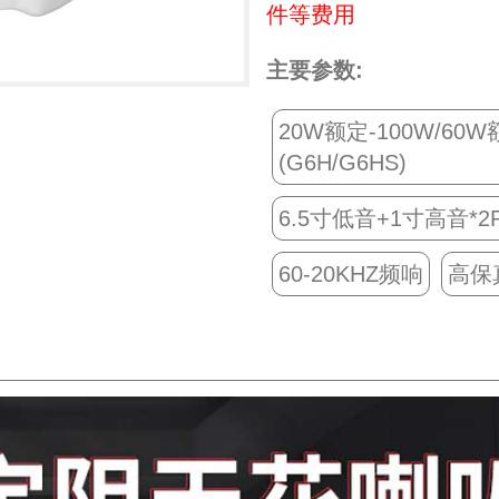
件等费用
主要参数:
20W额定-100W/60
(G6H/G6HS)
6.5寸低音+1寸高音*2
60-20KHZ频响
高保