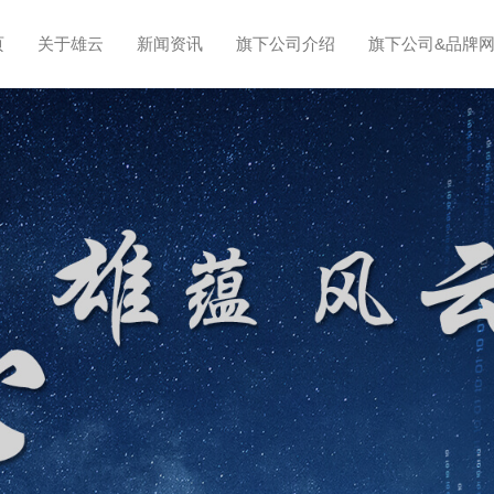
页
关于雄云
新闻资讯
旗下公司介绍
旗下公司&品牌