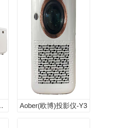
博)投影仪-A10
Aober(欧博)投影仪-Y3