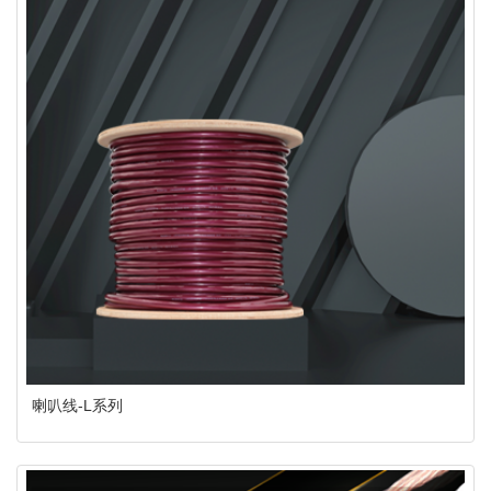
喇叭线-L系列