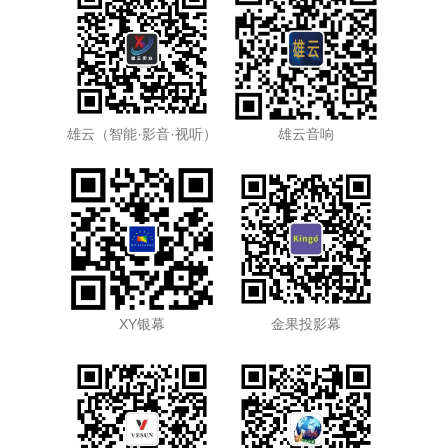
雄云（智能·影音·视听）
雄云音响
XY银幕
金果投影幕