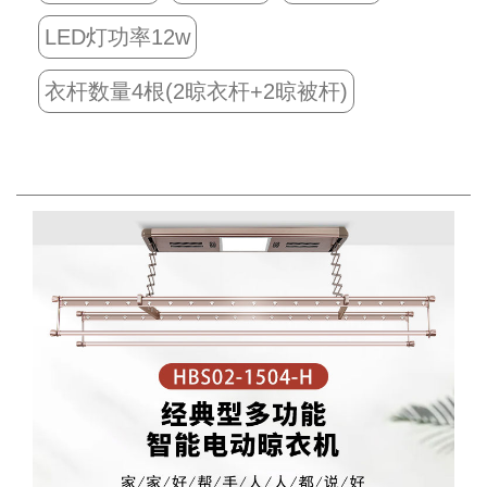
LED灯功率12w
衣杆数量4根(2晾衣杆+2晾被杆)