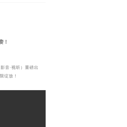
袭！
·影音·视听）重磅出
限绽放！