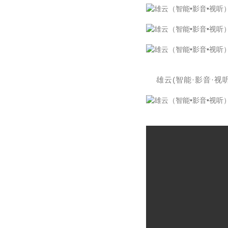
雄云(智能·影音·