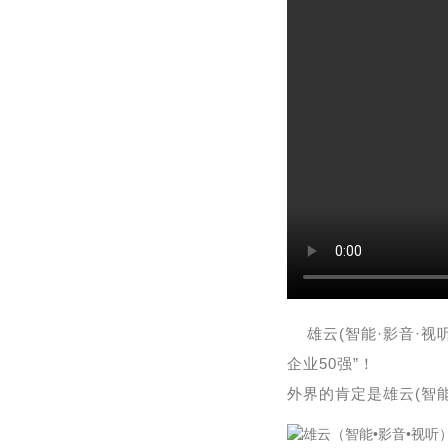
雄云(智能·影音·
企业50强”！
外界的肯定是雄云(智