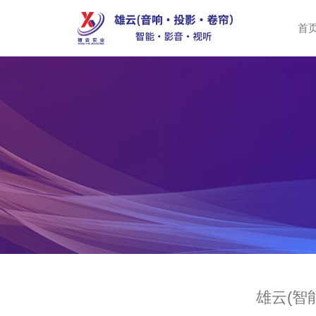
首
雄云(智