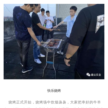
快乐烧烤
烧烤正式开始，烧烤场中炊烟袅袅，大家把串好的牛羊