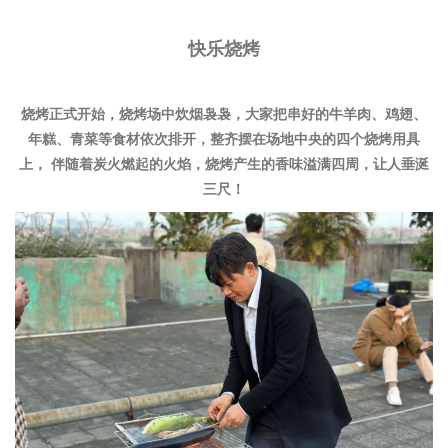
快乐烧烤
烧烤正式开始，烧烤场中炊烟袅袅，大家把串好的牛羊肉、鸡翅、
年糕、青菜等食材依次排开，整齐摆在场地中央的四个烧烤用具
上， 伴随着炭火燃起的火焰，烧烤产生的香味溢满四周，让人垂涎
三尺！